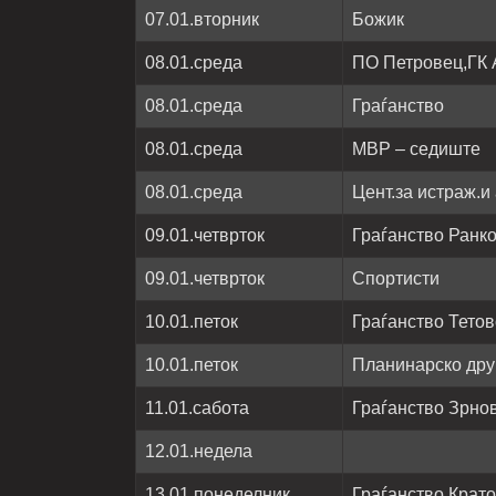
07
.01.
втор
ник
Божик
08.01.среда
ПО Петровец,ГК
08.01.среда
Граѓанство
08.01.среда
МВР – седиште
08.01.среда
Цент.за истраж.
09.01.четврток
Граѓанство Ранк
09.01.четврток
Спортисти
10.01.петок
Граѓанство Тетов
10.01.петок
Планинарско др
1
1
.01.сабота
Граѓанство Зрно
1
2
.01.недела
13.01.понеделник
Граѓанство Крат