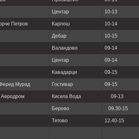
Центар
10-13
орче Петров
Карпош
10-14
Дебар
10-15
Валандово
09-14
Центар
09-14
Кавадарци
09-15
.Ферид Мурад
Гостивар
09-15
С Аеродром
Кисела Вода
09-13
Берово
09.30-15
Тетово
12.40-15