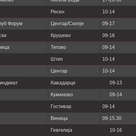
Ресен
10-14
луб Форум
Центар/Скопје
09-17
ски
Крушево
09-16
ница
Тетово
09-14
Штип
10-14
Центар
10-14
индикат
Кавадарци
09-13
Куманово
09-14
Гостивар
09-14
Виница
09-15.30
Гевгелија
10-16