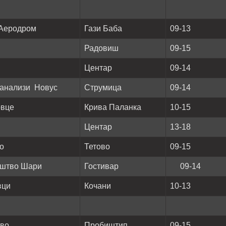
 Аеродром
Гази Баба
09-13
Радовиш
09-15
Центар
09-14
и анализи Новус
Струмица
09-14
овце
Крива Паланка
10-15
Центар
13-18
о
Тетово
09-15
уштво Шари
Гостивар
09-14
вци
Кочани
10-13
ово
Пробиштип
09-15