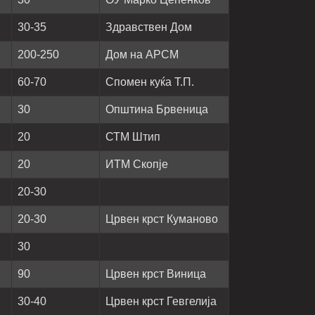
30-35
Здравствен Дом
200-250
Дом на АРСМ
60-70
Спомен куќа Т.П.
30
Општина Брвеница
20
СТМ Штип
20
ИТМ Скопје
20-30
20-30
Црвен крст Куманово
30
90
Црвен крст Виница
30-40
Црвен крст Гевгелија