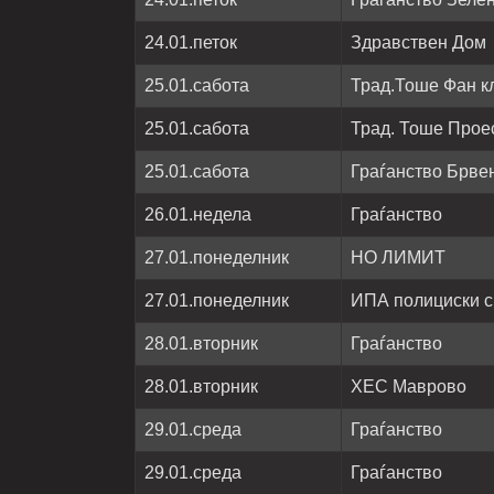
24.01.петок
Здравствен Дом
25.01.сабота
Трад.Тоше Фан к
25.01.сабота
Трад. Тоше Прое
25.01.сабота
Граѓанство Брве
26.01.недела
Граѓанство
27.01.понеделник
НО ЛИМИТ
27.01.понеделник
ИПА полициски с
28.01.вторник
Граѓанство
28.01.вторник
ХЕС Маврово
29.01.среда
Граѓанство
29.01.среда
Граѓанство