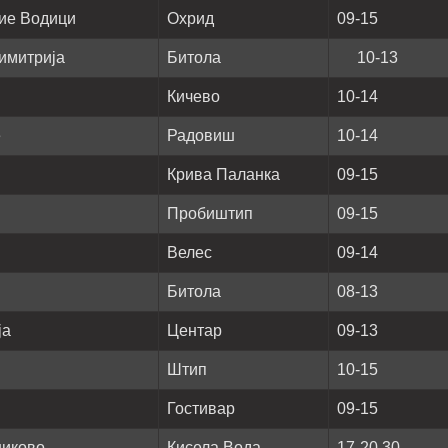
ние Водици
Охрид
09-15
имитрија
Битола
10-13
Кичево
10-14
е
Радовиш
10-14
Крива Паланка
09-15
Пробиштип
09-15
Велес
09-14
Битола
08-13
ја
Центар
09-13
Штип
10-15
Гостивар
09-15
никово
Кисела Вода
17-20.30