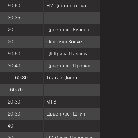
50-60
НУ Центар за култ.
30-35
20
Црвен крст Кичево
20
Општина Конче
50-60
ЦК Крива Паланка
30-40
Црвен крст Пробишт.
60-80
Театар Џинот
60-70
20-30
МТВ
20-30
Црвен крст Штип
40
30
ОУ Марко Цепенков