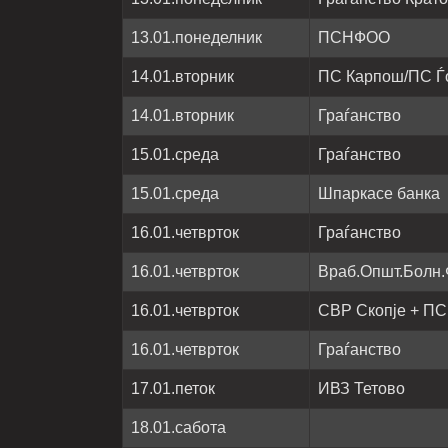
13.01.понеделник
ПСНФОО
14.01.вторник
ПС Карпош/ПС Ѓ
14.01.вторник
Граѓанство
15.01.среда
Граѓанство
15.01.среда
Шпаркасе банка
16.01.четврток
Граѓанство
16.01.четврток
Враб.Општ.Болн
16.01.четврток
СВР Скопје + П
16.01.четврток
Граѓанство
17.01.петок
ИВЗ Тетово
18.01.сабота