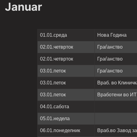
Januar
01.01.
среда
Нова Година
02.01.четврток
Граѓанство
02.01.четврток
Граѓанство
03.01.петок
Граѓанство
03.01.петок
Враб. во Клинич
03.01.петок
Вработени во И
0
4
.01.
сабота
0
5
.01.
недела
06.01.понеделник
Враб.во Завод з