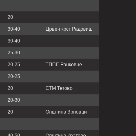
20
30-40
Црвен крст Радовиш
30-40
25-30
20-25
ТППЕ Ранковце
20-25
20
СТМ Тетово
20-30
20
Општина Зрновци
40-50
Општина Кратово