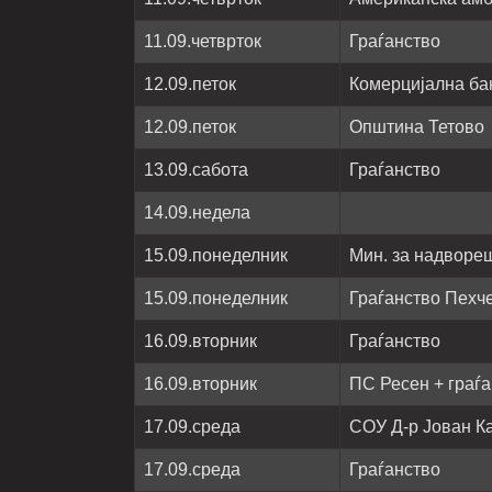
11.09.четврток
Граѓанство
12.09.петок
Комерцијална ба
12.09.петок
Општина Тетово
13.09.сабота
Граѓанство
14.09.недела
15.09.понеделник
Мин. за надворе
15.09.понеделник
Граѓанство Пехч
16.09.вторник
Граѓанство
16.09.вторник
ПС Ресен + граѓ
17.09.среда
СОУ Д-р Јован К
17.09.среда
Граѓанство