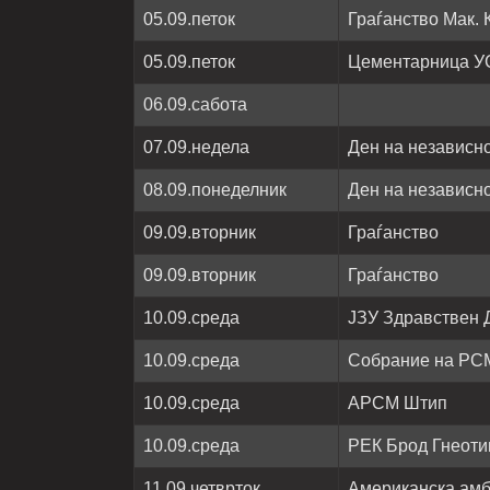
05.09.петок
Граѓанство Мак.
05.09.петок
Цементарница У
06.09.сабота
07.09.недела
Ден на независн
08.09.понеделник
Ден на независн
09.09.вторник
Граѓанство
09.09.вторник
Граѓанство
10.09.среда
ЈЗУ Здравствен 
10.09.среда
Собрание на РС
10.09.среда
АРСМ Штип
10.09.среда
РЕК Брод Гнеоти
11.09.четврток
Американска ам