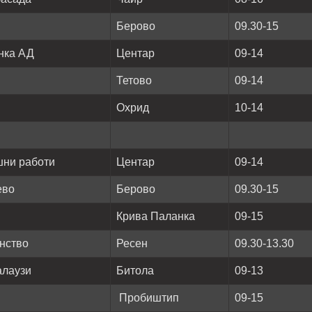
Берово
09.30-15
нка АД
Центар
09-14
Тетово
09-14
Охрид
10-14
шни работи
Центар
09-14
ево
Берово
09.30-15
Крива Паланка
09-15
анство
Ресен
09.30-13.30
алаузи
Битола
09-13
Пробиштип
09-15