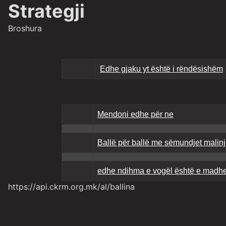
Strategji
Broshura
Edhe gjaku yt është i rëndësishëm
Mendoni edhe për ne
Ballë për ballë me sëmundjet malin
edhe ndihma e vogël është e madh
https://api.ckrm.org.mk/al/ballina