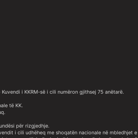
 Kuvendi i KKRM-së i cili numëron gjithsej 75 anëtarë.
ale të KK.
uq.
ndësi për rizgjedhje.
vendit i cili udhëheq me shoqatën nacionale në mbledhjet e K