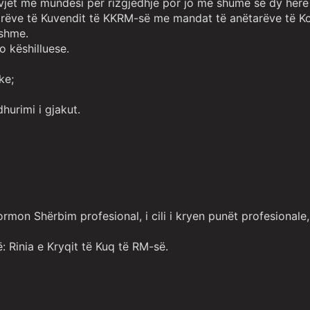
) vjet me mundësi për rizgjedhje por jo më shumë se dy herë 
tarëve të Kuvendit të KKRM-së me mandat të anëtarëve të Ko
ëshme.
 këshilluese.
ke;
hurimi i gjakut.
mon Shërbim profesional, i cili i kryen punët profesionale, 
: Rinia e Kryqit të Kuq të RM-së.