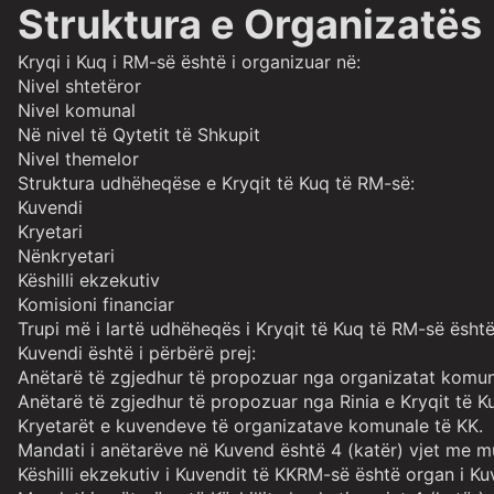
Struktura e Organizatës
Kryqi i Kuq i RM-së është i organizuar në:
Nivel shtetëror
Nivel komunal
Në nivel të Qytetit të Shkupit
Nivel themelor
Struktura udhëheqëse e Kryqit të Kuq të RM-së:
Kuvendi
Kryetari
Nënkryetari
Këshilli ekzekutiv
Komisioni financiar
Trupi më i lartë udhëheqës i Kryqit të Kuq të RM-së është
Kuvendi është i përbërë prej:
Anëtarë të zgjedhur të propozuar nga organizatat komun
Anëtarë të zgjedhur të propozuar nga Rinia e Kryqit të K
Kryetarët e kuvendeve të organizatave komunale të KK.
Mandati i anëtarëve në Kuvend është 4 (katër) vjet me mu
Këshilli ekzekutiv i Kuvendit të KKRM-së është organ i Ku