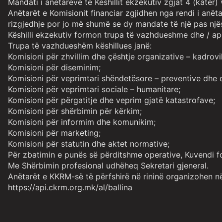
Mandati i anëtarëve të Këshillit ekzekutiv zgjat 4 (katër
Anëtarët e Komisionit financiar zgjidhen nga rendi i anë
rizgjedhje por jo më shumë se dy mandate të një pas nj
Këshilli ekzekutiv formon trupa të vazhdueshme dhe / apo
Trupa të vazhdueshëm këshillues janë:
Komisioni për zhvillim dhe çështje organizative – kadrovi
Komisioni për diseminim;
Komisioni për veprimtari shëndetësore – preventive dhe d
Komisioni për veprimtari sociale – humanitare;
Komisioni për përgatitje dhe veprim gjatë katastrofave;
Komisioni për shërbimin për kërkim;
Komisioni për informim dhe komunikim;
Komisioni për marketing;
Komisioni për statutin dhe aktet normative;
Për zbatimin e punës së përditshme operative, Kuvendi for
Me Shërbimin profesional udhëheq Sekretari gjeneral.
Anëtarët e KKRM-së të përfshirë në rininë organizohen në
https://api.ckrm.org.mk/al/ballina