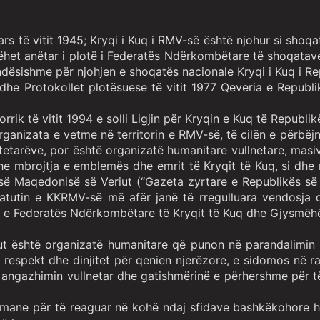
rs të vitit 1945; Kryqi i Kuq i RMV-së është njohur si shoq
ëhet anëtar i plotë i Federatës Ndërkombëtare të shoqatave
ëndësishme për njohjen e shoqatës nacionale Kryqi i Kuq i R
dhe Protokollet plotësuese të vitit 1977 Qeveria e Republ
rik të vitit 1994 e solli Ligjin për Kryqin e Kuq të Republi
rganizata e vetme në territorin e RMV-së, të cilën e përbëj
etarëve, por është organizatë humanitare vullnetare, masiv
he mbrojtja e emblemës dhe emrit të Kryqit të Kuq, si dhe m
s së Maqedonisë së Veriut (“Gazeta zyrtare e Republikës së
atutin e KKRMV-së më afër janë të rregulluara vendosja d
in e Federatës Ndërkombëtare të Kryqit të Kuq dhe Gjysmëh
ut është organizatë humanitare që punon në parandalimin d
r respekt dhe dinjitet për qenien njerëzore, e sidomos në 
ngazhimin vullnetar dhe gatishmërinë e përhershme për të 
mane për të reaguar në kohë ndaj sfidave bashkëkohore hu