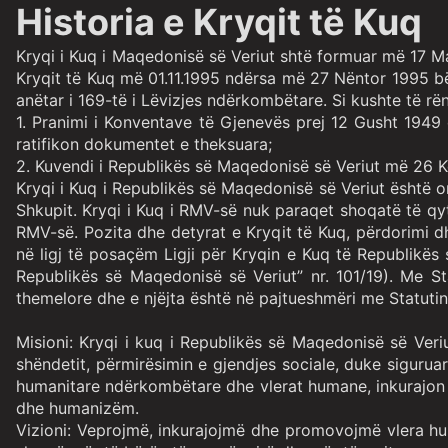
Historia e Kryqit të Kuq
Kryqi i Kuq i Maqedonisë së Veriut shtë formuar më 17 Ma
Kryqit të Kuq më 01.11.1995 ndërsa më 27 Nëntor 1995 b
anëtar i 169-të i Lëvizjes ndërkombëtare. Si kushte të r
1. Pranimi i Konventave të Gjenevës prej 12 Gusht 1949 
ratifikon dokumentet e theksuara;
2. Kuvendi i Republikës së Maqedonisë së Veriut më 26 Kor
Kryqi i Kuq i Republikës së Maqedonisë së Veriut është o
Shkupit. Kryqi i Kuq i RMV-së nuk paraqet shoqatë të qyt
RMV-së. Pozita dhe detyrat e Kryqit të Kuq, përdorimi d
në ligj të posaçëm Ligji për Kryqin e Kuq të Republikë
Republikës së Maqedonisë së Veriut” nr. 101/19). Me St
themelore dhe e njëjta është në pajtueshmëri me Statut
Misioni:
Kryqi i kuq i Republikës së Maqedonisë së Veri
shëndetit, përmirësimin e gjendjes sociale, duke sigurua
humanitare ndërkombëtare dhe vlerat humane, inkurajon a
dhe humanizëm.
Vizioni:
Veprojmë, inkurajojmë dhe promovojmë vlera hu