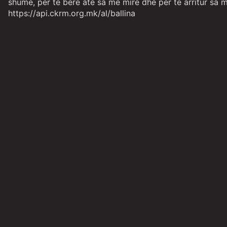
shumë, për të bërë atë sa më mirë dhe për të arritur sa m
https://api.ckrm.org.mk/al/ballina