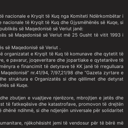
atë nacionale e Kryqit të Kuq nga Komiteti Ndërkombëtar i
 nacionale të Kryqit të Kuq dhe Gjysmëhënës së Kuqe, si
epublikës së Maqedonisë së Veriut janë:
ikës së Maqedonisë së Veriut më 25 Gusht të vitit 1993 i
kës së Maqedonisë së Veriut .
në organizatat e Kryqit të Kuq të komunave dhe qytetit të
e, e pavarur, joqeveritare dhe jopartiake e qytetarëve të
ënyra e financimit të detyrave të KK janë të rregulluara
 Maqedonisë” nr.41/94, 7/97,21/98 dhe “Gazeta zyrtare e
he struktura e Organizatës si dhe qëllimet dhe detyrat
ënës së Kuqe.
he zbutjen e vuajtjeve njerëzore, mbrojtjen e jetës dhe
rast të fatkeqësive dhe katastrofave, promovon të drejtën
dhënë ndihmë, si dhe ndjenjën universale për solidaritet
manitare, njëkohësisht jemi të vendosur për të bërë më