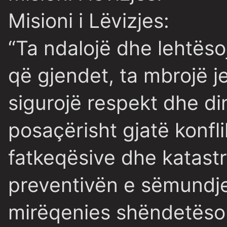
Misioni i Lëvizjes:
“Ta ndalojë dhe lehtëso
që gjendet, ta mbrojë j
sigurojë respekt dhe din
posaçërisht gjatë konfl
fatkeqësive dhe katastr
preventivën e sëmundj
mirëqenies shëndetësor