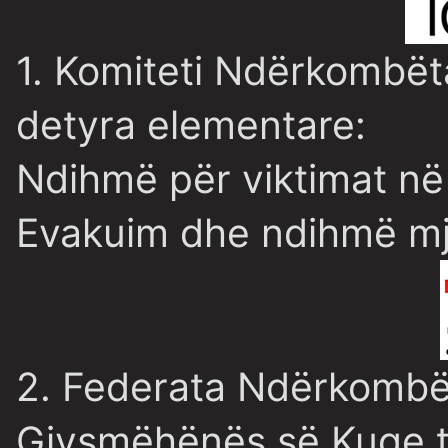
1. Komiteti Ndërkombëta
detyra elementare:
Ndihmë për viktimat në 
Evakuim dhe ndihmë mj
2. Federata Ndërkombët
Gjysmëhënës së Kuqe të