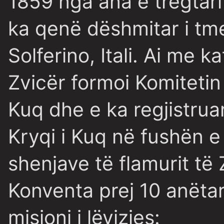
1859 nga ana e tregtarit
ka qenë dëshmitar i tm
Solferino, Itali. Ai me 
Zvicër formoi Komitetin
Kuq dhe e ka regjistru
Kryqi i Kuq në fushën 
shenjave të flamurit të 
Konventa prej 10 anëta
misioni i lëvizjes: