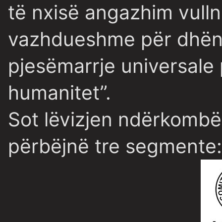
të nxisë angazhim vulln
vazhdueshme për dhëni
pjesëmarrje universale 
humanitet”.
Sot lëvizjen ndërkombët
përbëjnë tre segmente: