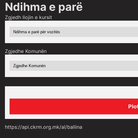
Ndihma e parë
Zgjedh llojin e kursit
Zgjedhe Komunën
https://api.ckrm.org.mk/al/ballina