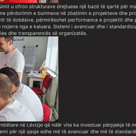
imit u ofron strukturave drejtuese një bazë të qartë për m
 me përdorimin e burimeve në zbatimin e projekteve dhe p
imit të dobësive, përmirësohet performanca e projektit dhe 
erra nga e kaluara. Sistemi i avancuar dhe i standardizuar 
hënies dhe transparencës së organizatës.
bëtare në Lëvizje që ndër vite ka investuar përpjekje të më
mi për një qasje edhe më të avancuar dhe më të standardizu