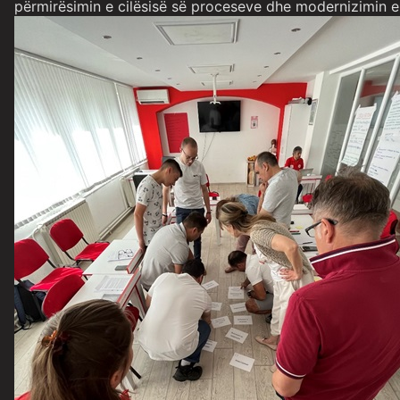
përmirësimin e cilësisë së proceseve dhe modernizimin 