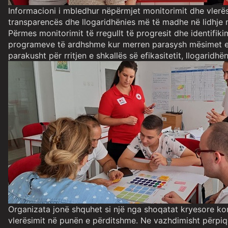
Informacioni i mbledhur nëpërmjet monitorimit dhe vlerës
transparencës dhe llogaridhënies më të madhe në lidhje
Përmes monitorimit të rregullt të progresit dhe identifik
programeve të ardhshme kur merren parasysh mësimet e nxj
parakusht për rritjen e shkallës së efikasitetit, llogarid
Organizata jonë shquhet si një nga shoqatat kryesore kom
vlerësimit në punën e përditshme. Ne vazhdimisht përpiqe