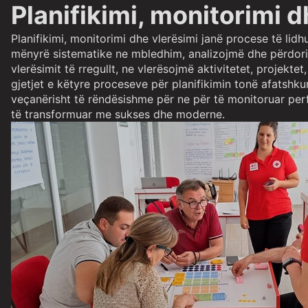
Planifikimi, monitorimi d
Planifikimi, monitorimi dhe vlerësimi janë procese të lid
mënyrë sistematike ne mbledhim, analizojmë dhe përdorim
vlerësimit të rregullt, ne vlerësojmë aktivitetet, projekte
gjetjet e këtyre proceseve për planifikimin tonë afatshku
veçanërisht të rëndësishme për ne për të monitoruar pe
të transformuar me sukses dhe moderne.