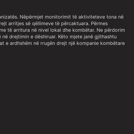
anizatës. Nëpërmjet monitorimit të aktiviteteve tona në
jt arritjes së qëllimeve të përcaktuara. Përmes
hshme të arritura në nivel lokal dhe kombëtar. Ne përdorim
në drejtimin e dëshiruar. Këto mjete janë gjithashtu
apat e ardhshëm në rrugën drejt një kompanie kombëtare