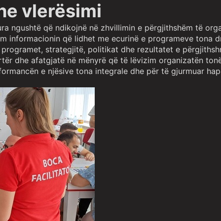
he vlerësimi
hura ngushtë që ndikojnë në zhvillimin e përgjithshëm të org
 informacionin që lidhet me ecurinë e programeve tona dre
t, programet, strategjitë, politikat dhe rezultatet e përgjit
rtër dhe afatgjatë në mënyrë që të lëvizim organizatën tonë 
rformancën e njësive tona integrale dhe për të gjurmuar h