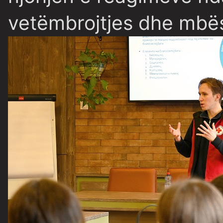
vetëmbrojtjes dhe mbësh