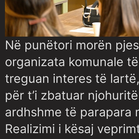
Në punëtori morën pjes
organizata komunale të K
treguan interes të lart
për t’i zbatuar njohuritë
ardhshme të parapara m
Realizimi i kësaj vepri