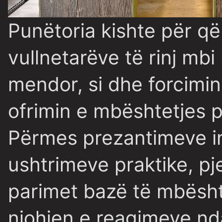
Punëtoria kishte për qël
vullnetarëve të rinj mb
mendor, si dhe forcimin
ofrimin e mbështetjes ps
Përmes prezantimeve in
ushtrimeve praktike, p
parimet bazë të mbësht
njohjen e reagimeve nd