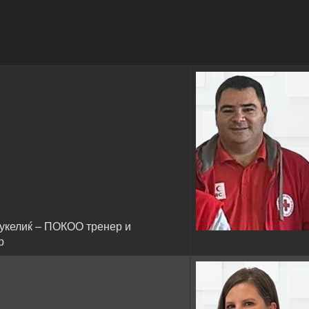
укелиќ – ПОКОО тренер и
р