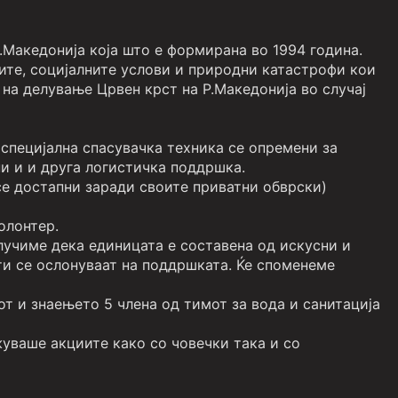
.Македонија која што е формирана во 1994 година.
ите, социјалните услови и природни катастрофи кои
на делување Црвен крст на Р.Македонија во случај
 специјална спасувачка техника се опремени за
ни и и друга логистичка поддршка.
 се достапни заради своите приватни обврски)
олонтер.
лучиме дека единицата е составена од искусни и
ти се ослонуваат на поддршката. Ќе споменеме
от и знаењето 5 члена од тимот за вода и санитација
уваше акциите како со човечки така и со