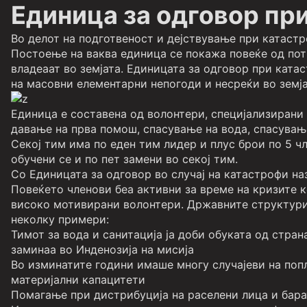
Единица за одговор пр
Во делот на подготвеност и дејствување при катастр
Постоење на ваква единица се покажа повеќе од пот
владеаат во земјата. Единицата за одговор при ката
на масовни елементарни непогоди и несреќи во земја
Единица е составена од волонтери, специјализирани 
давање на прва помош, спасување на вода, спасување
Секој тим има по еден тим лидер и плус брои по 5 ч
обучени се и по пет замени во секој тим.
Со Единицата за одговор во случај на катастрофи наз
Повеќето членови беа активни за време на кризите 
високо мотивирани волонтери. Државните структури 
неколку примери:
Тимот за вода и санитација ја доби обуката од стран
заминаа во Инденозија на мисија
Во изминатите години имаше многу случајеви на поп
материјални капацитети
Помагање при дистрибуција на раселени лица и бара