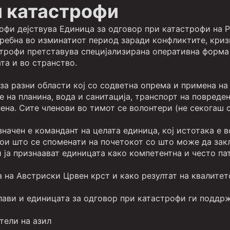
и катастрофи
офи дејствува Единица за одговор при катастрофи на Р
ребна во изминатиот период заради конфликтите, криз
строфи претставува специјализирана оперативна форма 
та и во странство.
за разни области кој со содветна опрема и примена на
 на планина, вода и санитација, транспорт на повреде
лена. Сите членови во тимот се волонтери (не секогаш
начен е командант на целата единица, кој истотака е в
кои што се споменати на почетокот со што може да зак
ја признаават единицата како компетентна и често па
а на Австриски Црвен крст и како резултат на квалитет
лави и единицата за одговор при катастрофи ги поддрж
тели на азил