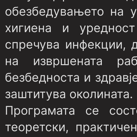
обезбедувањето на у
хигиена и уредност
спречува инфекции, д
на извршената ра
безбедноста и здравје
заштитува околината.
Програмата се сос
теоретски, практиче