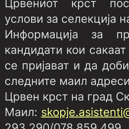
Црвениот крст пос
услови за селекција н
Информација за при
кандидати кои сакаат
се пријават и да доб
следните маил адреси
Црвен крст на град Ск
Маил:
skopje.asistent
293 290/078 859 499