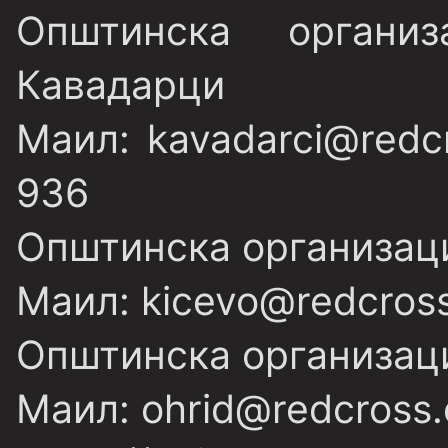
Општинска органи
Кавадарци
Маил: kavadarci@redc
936
Општинска организаци
Маил: kicevo@redcross
Општинска организаци
Маил: ohrid@redcross.