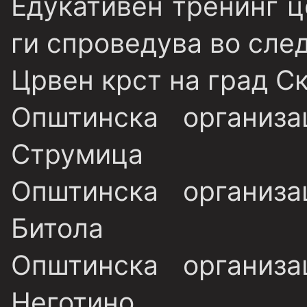
Едукативен тренинг ц
ги спроведува во сле
Црвен крст на град Ск
Општинска организ
Струмица
Општинска организ
Битола
Општинска организ
Неготино