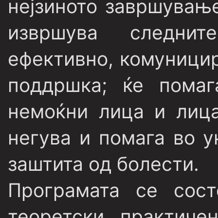
нејзиното завршување
извршува следни
ефективно, комуницир
поддршка; ќе пома
немоќни лица и лица
негува и помага во у
заштита од болести.
Програмата се со
теоретски, практиче