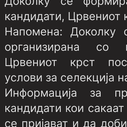
Доколку се форми
кандидати, Црвениот 
Напомена:
Доколку о
организирана со 
Црвениот крст пос
услови за селекција н
Информација за при
кандидати кои сакаат
се пријават и да доб