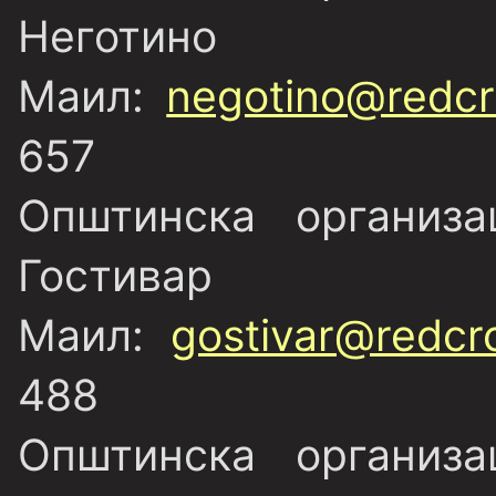
Неготино
Маил:
negotino@redcr
657
Општинска организ
Гостивар
Маил:
gostivar@redcr
488
Општинска организ