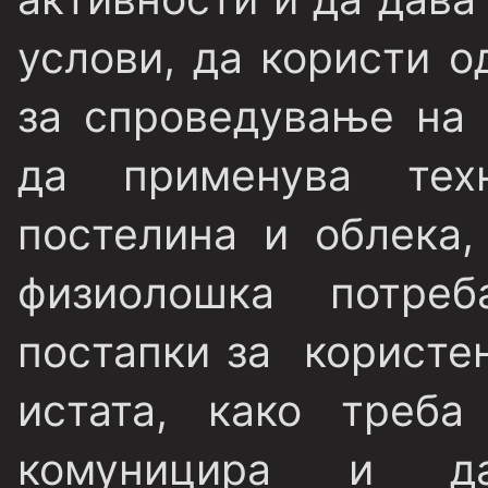
услови, да користи о
за спроведување на 
да применува те
постелина и облека,
физиолошка потре
постапки за користе
истата, како треб
комуницира и д