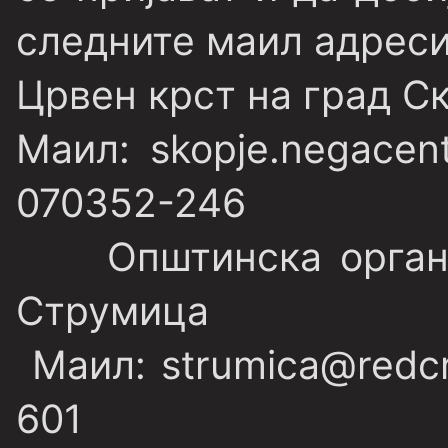
следните маил адреси
Црвен крст на град Ск
Маил: skopje.negacen
070352-246
Општинска организ
Струмица
Маил: strumica@redcr
601