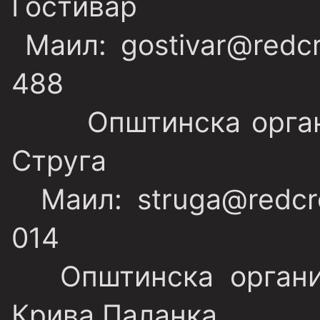
Гостивар
Маил: gostivar@redcr
488
Општинска организ
Струга
Маил: struga@redcro
014
Општинска организ
Крива Паланка