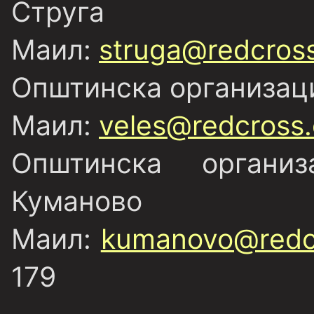
Струга
Маил:
struga@redcros
Општинска организаци
Маил:
veles@redcross
Општинска органи
Куманово
Маил:
kumanovo@redc
179