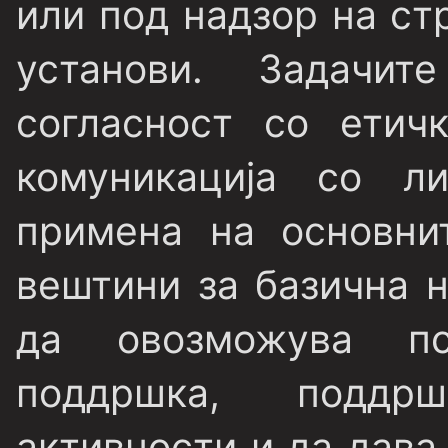
или под надзор на ст
установи. Задачи
согласност со етич
комуникација со л
примена на основни
вештини за базична н
да овозможува пс
поддршка, поддр
активности и да дава