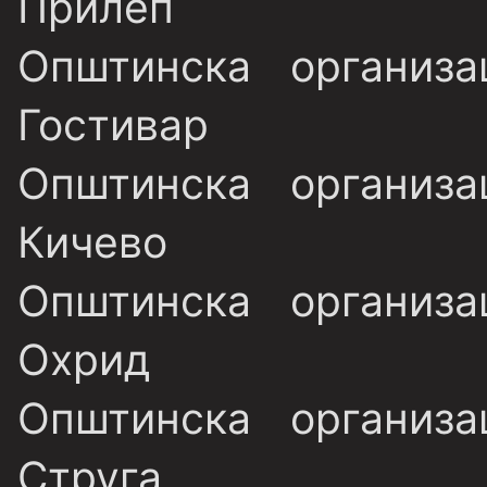
Прилеп
Општинска организ
Гостивар
Општинска организ
Кичево
Општинска организ
Охрид
Општинска организ
Струга