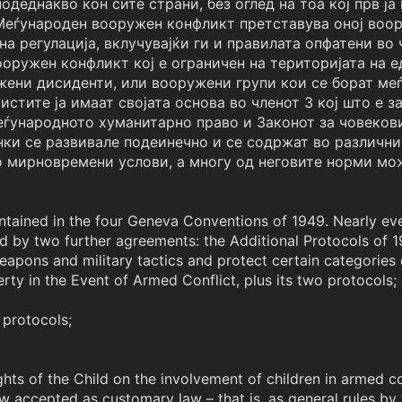
деднакво кон сите страни, без оглед на тоа кој прв ј
еѓународен вооружен конфликт претставува оној воор
на регулација, вклучувајќи ги и правилата опфатени в
ружен конфликт кој е ограничен на територијата на е
жени дисиденти, или вооружени групи кои се борат меѓ
тите ја имаат својата основа во членот 3 кој што е з
еѓународното хуманитарно право и Законот за човекови
нки се развивале подеинечно и се содржат во различни
о мирновремени услови, а многу од неговите норми мо
ained in the four Geneva Conventions of 1949. Nearly eve
y two further agreements: the Additional Protocols of 197
weapons and military tactics and protect certain categorie
rty in the Event of Armed Conflict, plus its two protocols;
protocols;
ts of the Child on the involvement of children in armed co
w accepted as customary law – that is, as general rules by 