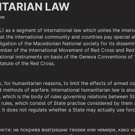
ITARIAN LAW
aw
) as a segment of international law which unites the intern
that the international community and countries pay special a
obligation of the Macedonian National society for its disse
ber of the International Movement of Red Cross and Red Cre
national instruments on basis of the Geneva Conventions of
tatute of the Red Cross.
k, for humanitarian reasons, to limit the effects of armed c
and methods of warfare. International humanitarian law is al
aw, which is the body of rules governing relations between S
rules, which consist of State practise considered by them as
. It does not regulate whether a State may actually use force
ти; не покрива внатрешни тензии или немири, како на