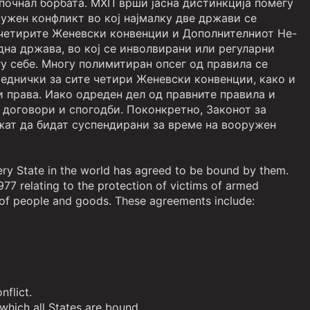
а почнал борбата. МХП врши јасна дистинкција помеѓу
ужен конфликт во кој најмалку две држави се
о четирите Женевски конвенции и Дополнителниот Не-
дна држава, во кој се инволвирани или регуларни
у себе. Многу полимитиран опсег од правила се
аеднички за сите четири Женевски конвенции, како и
 права. Иако одреден дел од правните правила и
 договори и спогодби. Поконкретно, Законот за
жат да бидат суспендирани за време на вооружен
ry State in the world has agreed to be bound by them.
7 relating to the protection of victims of armed
s of people and goods. These agreements include:
nflict.
which all States are bound.