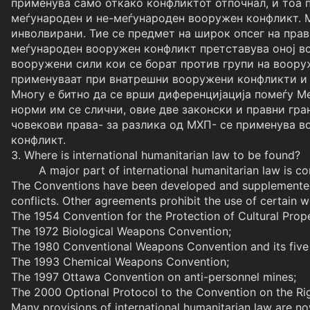
применува само откако конфликтот отпочнал, и тоа по
меѓународен и не-меѓународен вооружен конфликт. М
инволвирани. Тие се предмет на широк опсег на прав
меѓународен вооружен конфликт претставува оној воо
вооружени сили кои се борат против групи на воору
применуваат при внатрешни вооружени конфликти и ис
Многу е битно да се врши диференцијација помеѓу М
норми им се слични, овие две законски и правни гра
човекови права- за разлика од МХП- се применува в
конфликт.
3. Where is international humanitarian law to be found?
A major part of international humanitarian law is cont
The Conventions have been developed and supplemented b
conflicts. Other agreements prohibit the use of certain 
The 1954 Convention for the Protection of Cultural Prope
The 1972 Biological Weapons Convention;
The 1980 Conventional Weapons Convention and its five 
The 1993 Chemical Weapons Convention;
The 1997 Ottawa Convention on anti-personnel mines;
The 2000 Optional Protocol to the Convention on the Righ
Many provisions of international humanitarian law are no