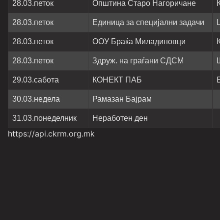
28.03.петок
Општина Старо Нагоричане
28.03.петок
Единица за специјални задачи
28.03.петок
ООУ Браќа Миладиновци
28.03.петок
Здруж. на граѓани СДСМ
29.03.сабота
КОНЕКТ ПАБ
30.03.недела
Рамазан Бајрам
31.03.понеделник
Неработен ден
https://api.ckrm.org.mk