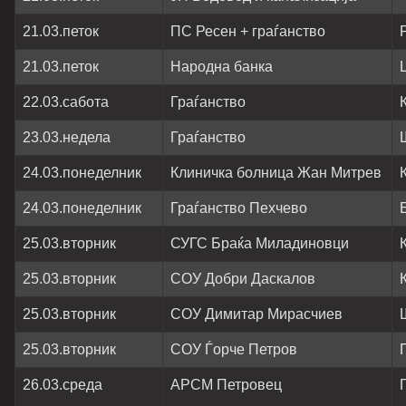
21.03.петок
ПС Ресен + граѓанство
21.03.петок
Народна банка
22.03.сабота
Граѓанство
23.03.недела
Граѓанство
24.03.понеделник
Клиничка болница Жан Митрев
24.03.понеделник
Граѓанство Пехчево
25.03.вторник
СУГС Браќа Миладиновци
25.03.вторник
СОУ Добри Даскалов
25.03.вторник
СОУ Димитар Мирасчиев
25.03.вторник
СОУ Ѓорче Петров
26.03.среда
АРСМ Петровец