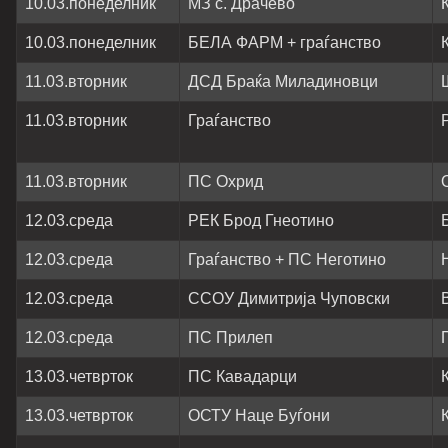
10.03.понеделник
МЗ с. Драчево
10.03.понеделник
БЕЛА ФАРМ + граѓанство
11.03.вторник
ДСД Браќа Миладиновци
11.03.вторник
Граѓанство
11.03.вторник
ПС Охрид
12.03.среда
РЕК Брод Гнеотино
12.03.среда
Граѓанство + ПС Неготино
12.03.среда
ССОУ Димитрија Чуповски
12.03.среда
ПС Прилеп
13.03.четврток
ПС Кавадарци
13.03.четврток
ОСТУ Наце Буѓони