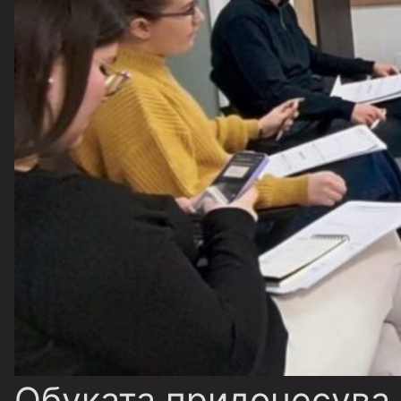
Обуката придонесува