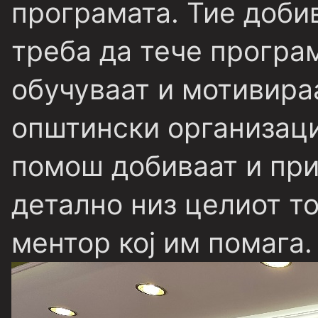
програмата. Тие доби
треба да тече програм
обучуваат и мотивира
општински организаци
помош добиваат и при
детално низ целиот т
ментор кој им помага.