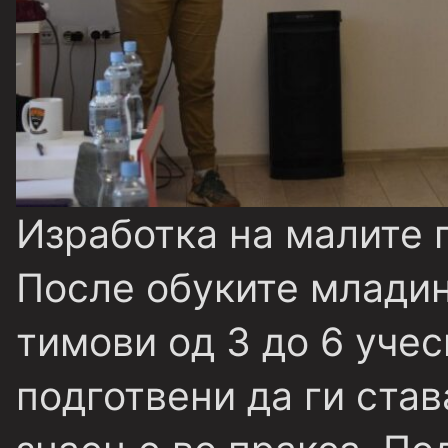
Изработка на малите 
После обуките младин
тимови од 3 до 6 учес
подготвени да ги став