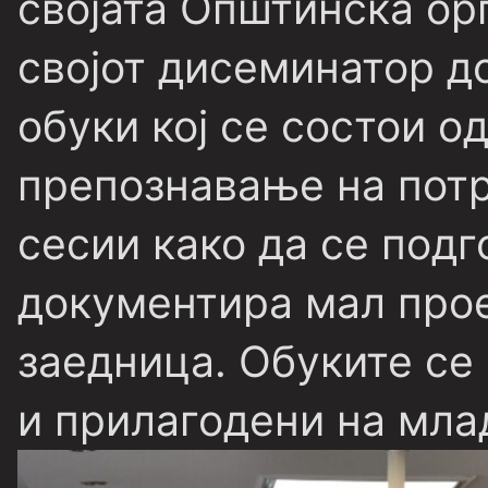
својата Општинска ор
својот дисеминатор д
обуки кој се состои о
препознавање на потр
сесии како да се под
документира мал прое
заедница. Обуките се
и прилагодени на мла