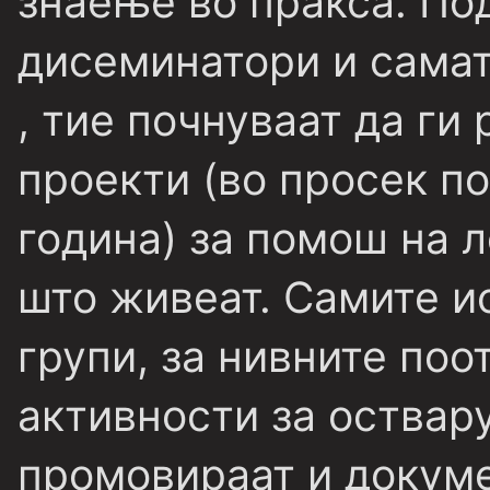
знаење во пракса. По
дисеминатори и самат
, тие почнуваат да ги
проекти (во просек по
година) за помош на 
што живеат. Самите и
групи, за нивните поо
активности за оствар
промовираат и докуме