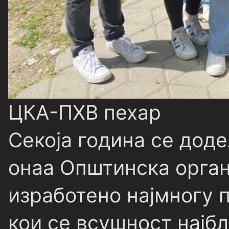
ЦКА-ПХВ пехар
Секоја година се дод
онаа Општинска орган
изработено најмногу 
кои се всушност најб