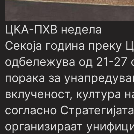
ЦКА-ПХВ недела
Секоја година преку 
одбележува од 21-27 
порака за унапредува
вклученост, култура 
согласно Стратегијат
организираат унифици