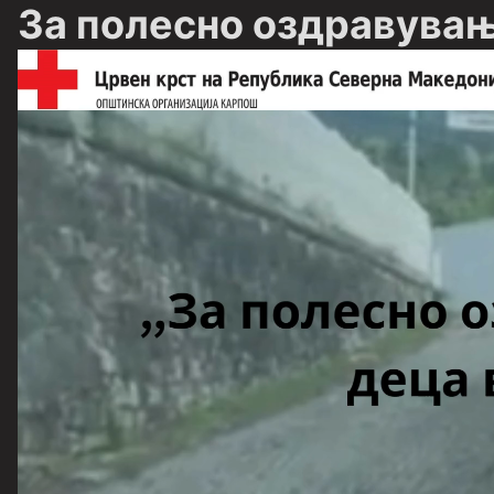
За полесно оздравува
Видео
плејер