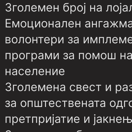
Зголемен број на лој
Емоционален ангажма
волонтери за имплеме
програми за помош на
население
Зголемена свест и ра
за општествената одг
претпријатие и јакне