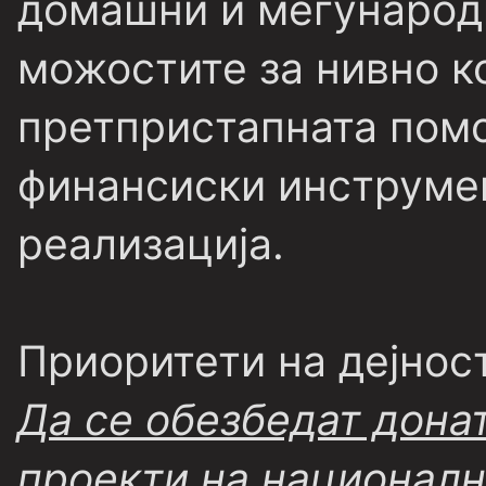
домашни и меѓународн
можостите за нивно 
претпристапната помо
финансиски инструмен
реализација.
Приоритети на дејнос
Да се обезбедат дона
проекти на националн