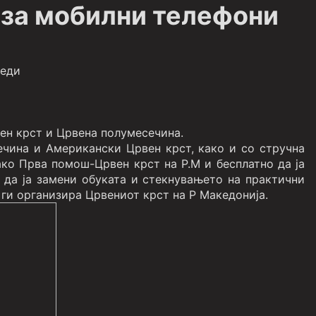
 за мобилни телефони
реди
ен крст и Црвена полумесечина.
ечина и Американски Црвен крст, како и со стручна
ако Прва помош-Црвен крст на Р.М и бесплатно да ја
 да ја замени обуката и стекнувањето на практични
 ги организира Црвениот крст на Р Македонија.