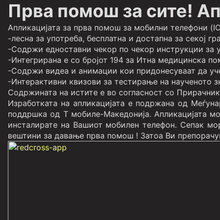
Прва помош за сите! А
Апликацијата за прва помош за мобилни телефони (IO
-лесна за употреба, бесплатна и достапна за секој гр
-Содржи едноставни чекор по чекор инструкции за 
-Интегриранa e со бројот 194 за Итна медицинска п
-Содржи видеа и анимации кои придонесуваат да уч
-Интерактивни квизови за тестирање на наученото 
Содржината на истите е во согласност со Прирачник
Изработката на апликацијата е подржана од Меѓуна
поддршка од Т мобиле-Македонија. Апликацијата мож
инсталирате на Вашиот мобилен телефон. Сепак мор
вештини за давање прва помош ! Затоа Ви препорачув