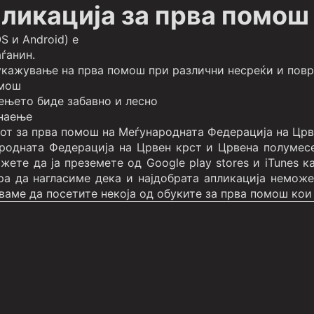
пликација за прва помош
S и Android) е
аѓанин.
укажување на прва помош при различни несреќи и пов
омош
ењето биде забавно и лесно
знаење
от за прва помош на Меѓународната Федерација на Црв
родната Федерација на Црвен крст и Црвена полумес
ете да ја преземете од Google play stores и iTunes к
а да нагласиме дека и најдобрата апликација неможе
аме да посетите некоја од обуките за прва помош кои