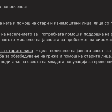
со попреченост
а нега и помош на стари и изнемоштени лица, лица со 
а на населението за потребната помош и поддршка на 
пштото мислење на јавноста за проблемот на сиромаш
 за старите лица
– цел: подигање на јавната свест за 
ба за обезбедување на грижа и помош на старите лица.
 подигање на свеста на младата популација за превенциј