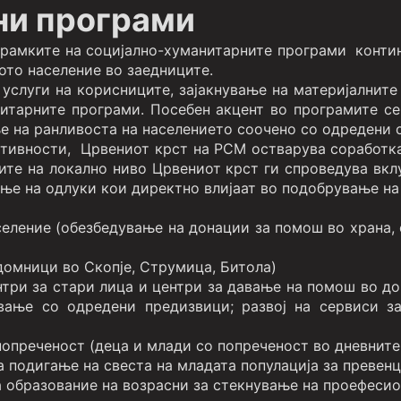
ни програми
 рамките на социјално-хуманитарните програми контин
то население во заедниците.
услуги на корисниците, зајакнување на материјалните 
итарните програми. Посебен акцент во програмите се 
ње на ранливоста на населението соочено со одредени 
тивности, Црвениот крст на РСМ остварува соработка
ите на локално ниво Црвениот крст ги спроведува вкл
ње на одлуки кои директно влијаат во подобрување на
ление (обезбедување на донации за помош во храна, с
домници во Скопје, Струмица, Битола)
три за стари лица и центри за давање на помош во до
вање со одредени предизвици; развој на сервиси з
опреченост (деца и млади со попреченост во дневните 
а подигање на свеста на младата популација за превенци
 образование на возрасни за стекнување на проефесио