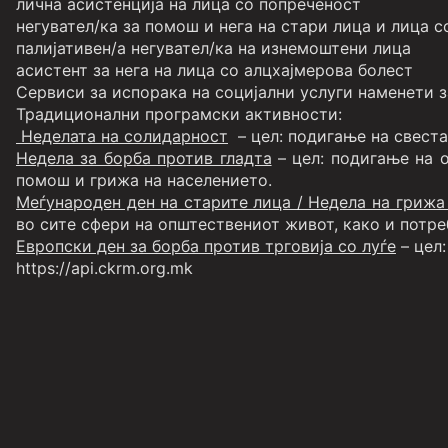
лична асистенција на лица со попреченост
негувател/ка за помош и нега на стари лица и лица 
палијативен/а негувател/ка на изнемоштени лица
асистент за нега на лица со алцхајмерова болест
Сервиси за испорака на социјални услуги наменети з
Традиционални програмски активности:
Неделата на солидарност
– цел: подигање на свест
Недела за борба против гладта
– цел: подигање на о
помош и грижа на населението.
Меѓународен ден на старите лица / Недела на грижа
во сите сфери на општествениот живот, како и потре
Европски ден за борба против трговија со луѓе
– цел:
https://api.ckrm.org.mk