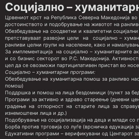
Социјално – хуманитар
Црвениот крст на Република Северна Македонија во
достоинството и подобрување на животот на ранливо
Обезбедување на соодветни и квалитетни социјални 
претставуваат развојни цели на социјално – хуман
ранливи целни групи на население, како и намалува
За имплементација на социјално – хуманитарните ак
и со бизнис секторот во Р.С. Македонија. Активност
цел да се овозможи партиципативен пристап во носе
Социјално – хуманитарни програми:
Обезбедување на хуманитарна помош за ранливо насе
помош)
Поддршка и помош на лица бездомници (пункт за бе
Програми за активно и здраво стареење (дневни цен
градење на отпорност на старите лица за справу
изнемоштени лица и др.)
Подобрување на социјализација на деца и млади со п
Борба против трговија со луѓе (врсничка едукација з
Едукативни програми – верификувани од Центарот за