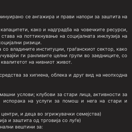
инуирано се ангажира и прави напори за заштита на
капацитети, како и надградба на човечките ресурси,
става на поттикнување на социјалната инклузија на
социјални ризици.
 со владините институции, граѓанскиот сектор, како
учувајќи ги ранливите целни групи во заедниците, со
 квалитетот на нивниот живот.
редства за хигиена, облека и друг вид на неопходна
машни услови; клубови за стари лица, активности за
а испорака на услуги за помош и нега на стари и
центри, и деца во згрижувачки семејства)
ја и заштита од трговија со луѓе)
нални вештини за: