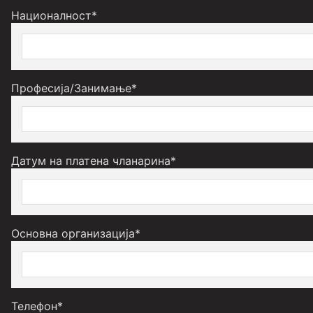
Националност*
Професија/Занимање*
Датум на платена чланарина*
Основна организација*
Телефон*