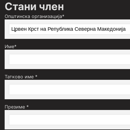
Стани член
Општинска организација*
Име*
Татково име *
Презиме *