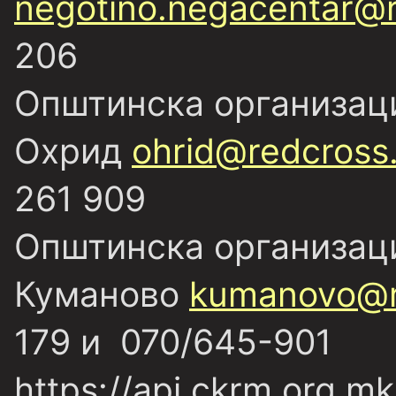
negotino.negacentar@r
206
Општинска организаци
Охрид
ohrid@redcross
261 909
Општинска организаци
Куманово
kumanovo@r
179 и 070/645-901
https://api.ckrm.org.mk