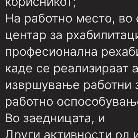
корисникот;
На работно место, во
центар за рхабилитаци
професионална рехаби
каде се реализираат 
извршување работни з
работно оспособување
Во заедницата, и
Други активности од 