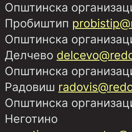
Општинска организаци
Пробиштип
probistip@
Општинска организаци
Делчево
delcevo@redc
Општинска организаци
Радовиш
radovis@redc
Општинска организаци
Неготино