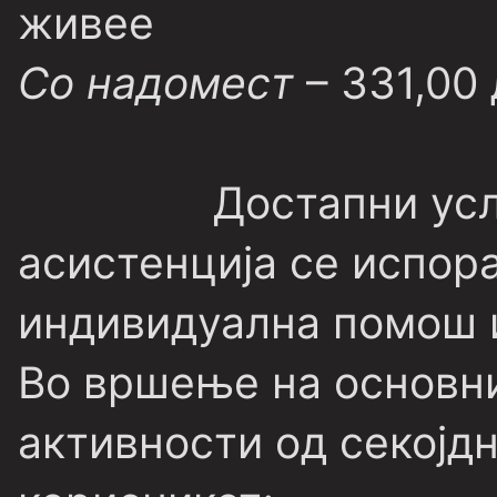
живее
Со надомест
– 331,00 
Достапни ус
асистенција се испор
индивидуална помош 
Во вршење на основн
активности од секојд