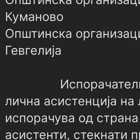
Куманово
Општинска организаци
Гевгелија
Испорачатели на
лична асистенција на
испорачува од страна
асистенти, стекнати 