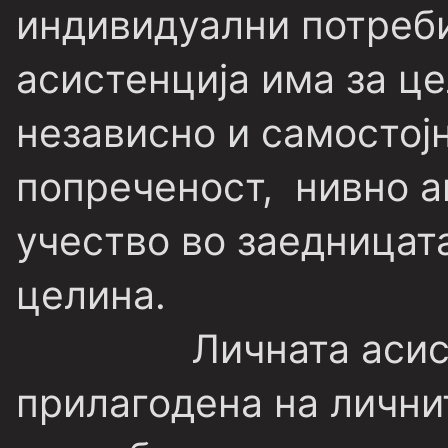
индивидуални потреби
асистенција има за це
независно и самостој
попреченост, нивно а
учество во заедницат
целина.
Личната асистенц
прилагодена на лични