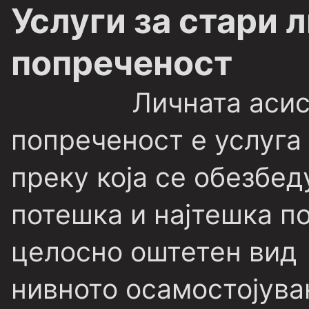
Услуги за стари л
попреченост
Личната асис
попреченост
е услуга
преку која се обезбед
потешка и најтешка п
целосно оштетен вид
нивното осамостојува