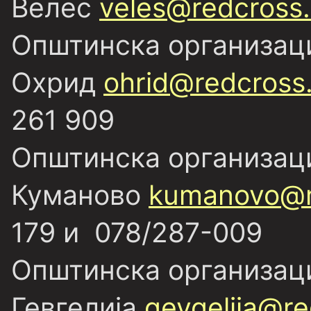
Велес
veles@redcross
Општинска организаци
Охрид
ohrid@redcross
261 909
Општинска организаци
Куманово
kumanovo@r
179 и 078/287-009
Општинска организаци
Гевгелија
gevgelija@re