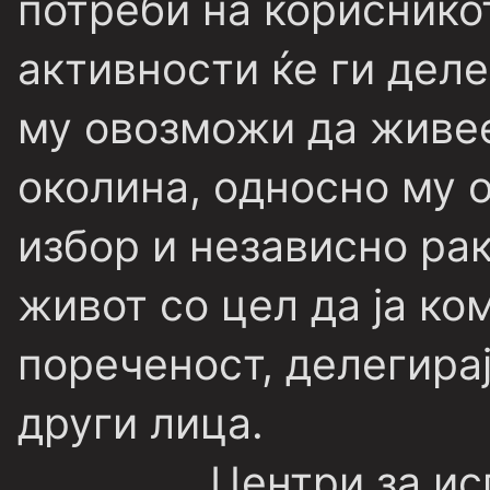
потреби на корисникот
активности ќе ги деле
му овозможи да живе
околина, односно му 
избор и независно ра
живот со цел да ја ко
пореченост, делегирај
други лица.
Центри за испора