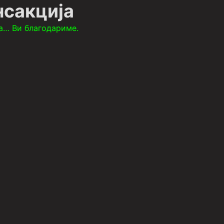
нсакција
а… Ви благодариме.